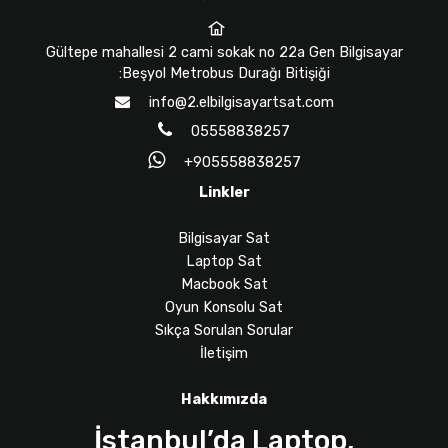
Gültepe mahallesi 2 cami sokak no 22a Gen Bilgisayar
:Beşyol Metrobus Durağı Bitişiği
info@2.elbilgisayartsat.com
05558838257
+905558838257
Linkler
Bilgisayar Sat
Laptop Sat
Macbook Sat
Oyun Konsolu Sat
Sıkça Sorulan Sorular
İletişim
Hakkımızda
İstanbul’da Laptop,